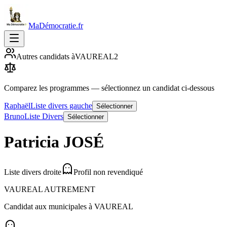
MaDémocratie.fr
Autres candidats à
VAUREAL
2
Comparez les programmes
— sélectionnez un candidat ci-dessous
Raphaël
Liste divers gauche
Sélectionner
Bruno
Liste Divers
Sélectionner
Patricia
JOSÉ
Liste divers droite
Profil non revendiqué
VAUREAL AUTREMENT
Candidat aux municipales à
VAUREAL