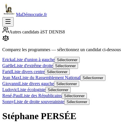
MaDémocratie.fr
Autres candidats à
ST DENIS
8
Comparez les programmes
— sélectionnez un candidat ci-dessous
Ericka
Liste d'union à gauche
Sélectionner
Gaëlle
Liste d'extrême droite
Sélectionner
Farid
Liste divers centre
Sélectionner
Jean Max
Liste du Rassemblement National
Sélectionner
Giovanni
Liste divers gauche
Sélectionner
Ludovic
Liste écologiste
Sélectionner
René-Paul
Liste des Républicains
Sélectionner
Sonny
Liste de droite souverainiste
Sélectionner
Stéphane
PERSÉE