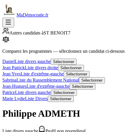
MaDémocratie.fr
Autres candidats à
ST BENOIT
7
Comparez les programmes
— sélectionnez un candidat ci-dessous
Daniel
Liste divers gauche
Sélectionner
Jean Patrick
Liste divers droite
Sélectionner
Jean Yves
Liste d'extrême-gauche
Sélectionner
Sabrina
Liste du Rassemblement National
Sélectionner
Jean-Hugues
Liste d'extrême-gauche
Sélectionner
Patrice
Liste divers gauche
Sélectionner
Marie Lydie
Liste Divers
Sélectionner
Philippe
ADMETH
Liste divers gauche
Profil non revendiqué