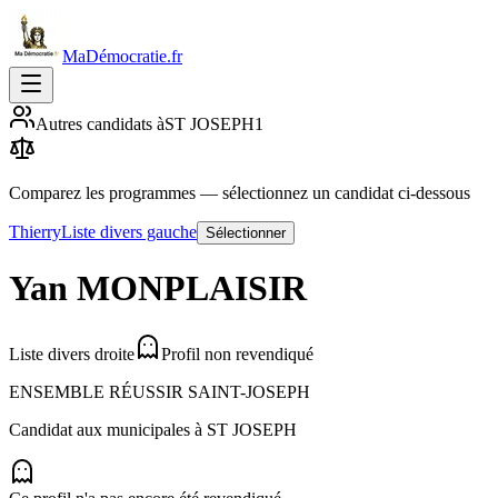
MaDémocratie.fr
Autres candidats à
ST JOSEPH
1
Comparez les programmes
— sélectionnez un candidat ci-dessous
Thierry
Liste divers gauche
Sélectionner
Yan
MONPLAISIR
Liste divers droite
Profil non revendiqué
ENSEMBLE RÉUSSIR SAINT-JOSEPH
Candidat aux municipales à
ST JOSEPH