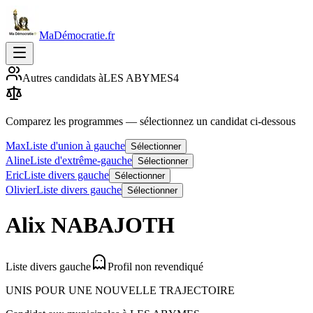
MaDémocratie.fr
Autres candidats à
LES ABYMES
4
Comparez les programmes
— sélectionnez un candidat ci-dessous
Max
Liste d'union à gauche
Sélectionner
Aline
Liste d'extrême-gauche
Sélectionner
Eric
Liste divers gauche
Sélectionner
Olivier
Liste divers gauche
Sélectionner
Alix
NABAJOTH
Liste divers gauche
Profil non revendiqué
UNIS POUR UNE NOUVELLE TRAJECTOIRE