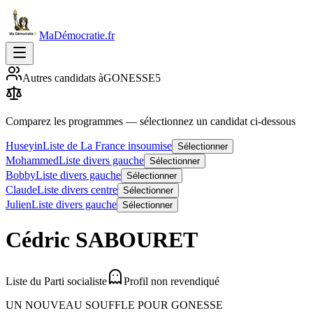
MaDémocratie.fr
Autres candidats à
GONESSE
5
Comparez les programmes
— sélectionnez un candidat ci-dessous
Huseyin
Liste de La France insoumise
Sélectionner
Mohammed
Liste divers gauche
Sélectionner
Bobby
Liste divers gauche
Sélectionner
Claude
Liste divers centre
Sélectionner
Julien
Liste divers gauche
Sélectionner
Cédric
SABOURET
Liste du Parti socialiste
Profil non revendiqué
UN NOUVEAU SOUFFLE POUR GONESSE