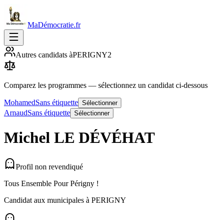
MaDémocratie.fr
Autres candidats à
PERIGNY
2
Comparez les programmes
— sélectionnez un candidat ci-dessous
Mohamed
Sans étiquette
Sélectionner
Arnaud
Sans étiquette
Sélectionner
Michel
LE DÉVÉHAT
Profil non revendiqué
Tous Ensemble Pour Périgny !
Candidat aux municipales à
PERIGNY