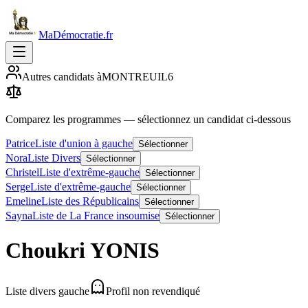
MaDémocratie.fr
Autres candidats à
MONTREUIL
6
Comparez les programmes
— sélectionnez un candidat ci-dessous
Patrice
Liste d'union à gauche
Sélectionner
Nora
Liste Divers
Sélectionner
Christel
Liste d'extrême-gauche
Sélectionner
Serge
Liste d'extrême-gauche
Sélectionner
Emeline
Liste des Républicains
Sélectionner
Sayna
Liste de La France insoumise
Sélectionner
Choukri
YONIS
Liste divers gauche
Profil non revendiqué