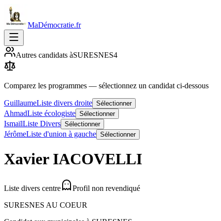
MaDémocratie.fr
Autres candidats à
SURESNES
4
Comparez les programmes
— sélectionnez un candidat ci-dessous
Guillaume
Liste divers droite
Sélectionner
Ahmad
Liste écologiste
Sélectionner
Ismaïl
Liste Divers
Sélectionner
Jérôme
Liste d'union à gauche
Sélectionner
Xavier
IACOVELLI
Liste divers centre
Profil non revendiqué
SURESNES AU COEUR