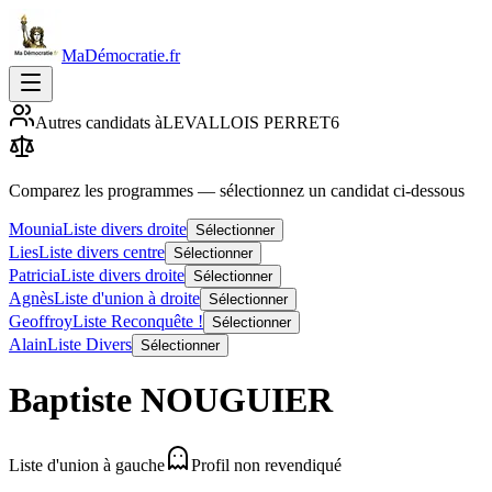
MaDémocratie.fr
Autres candidats à
LEVALLOIS PERRET
6
Comparez les programmes
— sélectionnez un candidat ci-dessous
Mounia
Liste divers droite
Sélectionner
Lies
Liste divers centre
Sélectionner
Patricia
Liste divers droite
Sélectionner
Agnès
Liste d'union à droite
Sélectionner
Geoffroy
Liste Reconquête !
Sélectionner
Alain
Liste Divers
Sélectionner
Baptiste
NOUGUIER
Liste d'union à gauche
Profil non revendiqué