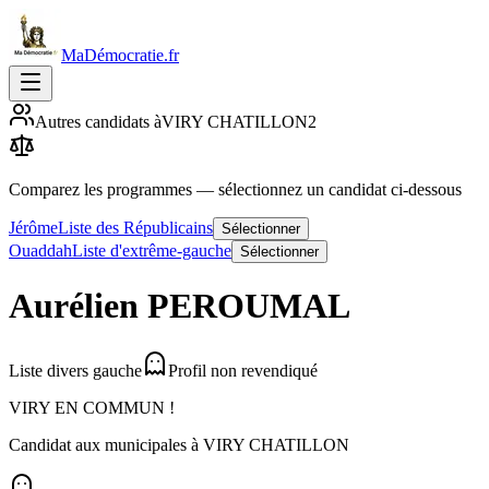
MaDémocratie.fr
Autres candidats à
VIRY CHATILLON
2
Comparez les programmes
— sélectionnez un candidat ci-dessous
Jérôme
Liste des Républicains
Sélectionner
Ouaddah
Liste d'extrême-gauche
Sélectionner
Aurélien
PEROUMAL
Liste divers gauche
Profil non revendiqué
VIRY EN COMMUN !
Candidat aux municipales à
VIRY CHATILLON