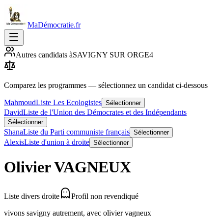
MaDémocratie.fr
Autres candidats à
SAVIGNY SUR ORGE
4
Comparez les programmes
— sélectionnez un candidat ci-dessous
Mahmoud
Liste Les Ecologistes
Sélectionner
David
Liste de l'Union des Démocrates et des Indépendants
Sélectionner
Shana
Liste du Parti communiste français
Sélectionner
Alexis
Liste d'union à droite
Sélectionner
Olivier
VAGNEUX
Liste divers droite
Profil non revendiqué
vivons savigny autrement, avec olivier vagneux