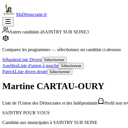
MaDémocratie.fr
Autres candidats à
SAINTRY SUR SEINE
3
Comparez les programmes
— sélectionnez un candidat ci-dessous
Sébastien
Liste Divers
Sélectionner
Aurélien
Liste d'union à gauche
Sélectionner
Patrick
Liste divers droite
Sélectionner
Martine
CARTAU-OURY
Liste de l'Union des Démocrates et des Indépendants
Profil non r
SAINTRY POUR VOUS
Candidat aux municipales à
SAINTRY SUR SEINE