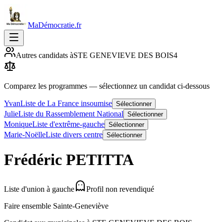
MaDémocratie.fr
Autres candidats à
STE GENEVIEVE DES BOIS
4
Comparez les programmes
— sélectionnez un candidat ci-dessous
Yvan
Liste de La France insoumise
Sélectionner
Julie
Liste du Rassemblement National
Sélectionner
Monique
Liste d'extrême-gauche
Sélectionner
Marie-Noëlle
Liste divers centre
Sélectionner
Frédéric
PETITTA
Liste d'union à gauche
Profil non revendiqué
Faire ensemble Sainte-Geneviève