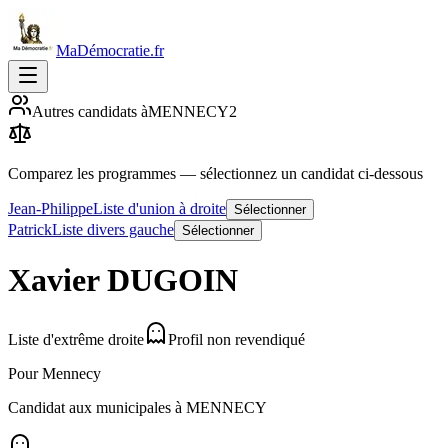
MaDémocratie.fr
Autres candidats à
MENNECY
2
Comparez les programmes
— sélectionnez un candidat ci-dessous
Jean-Philippe
Liste d'union à droite
Sélectionner
Patrick
Liste divers gauche
Sélectionner
Xavier
DUGOIN
Liste d'extrême droite
Profil non revendiqué
Pour Mennecy
Candidat aux municipales à
MENNECY