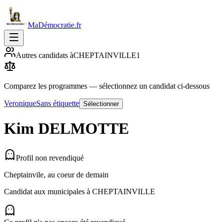
MaDémocratie.fr
Autres candidats à
CHEPTAINVILLE
1
Comparez les programmes
— sélectionnez un candidat ci-dessous
Veronique
Sans étiquette
Sélectionner
Kim
DELMOTTE
Profil non revendiqué
Cheptainvile, au coeur de demain
Candidat aux municipales à
CHEPTAINVILLE