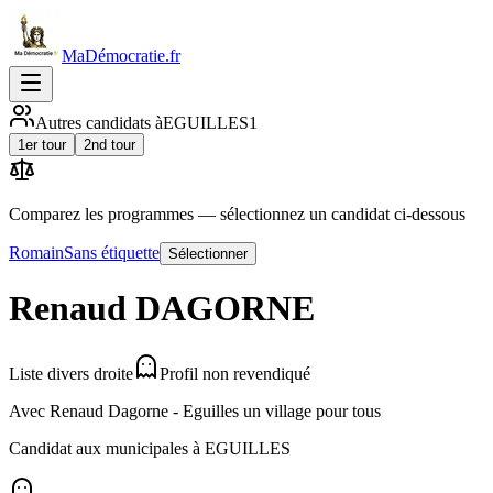
MaDémocratie.fr
Autres candidats à
EGUILLES
1
1er tour
2nd tour
Comparez les programmes
— sélectionnez un candidat ci-dessous
Romain
Sans étiquette
Sélectionner
Renaud
DAGORNE
Liste divers droite
Profil non revendiqué
Avec Renaud Dagorne - Eguilles un village pour tous
Candidat aux municipales à
EGUILLES