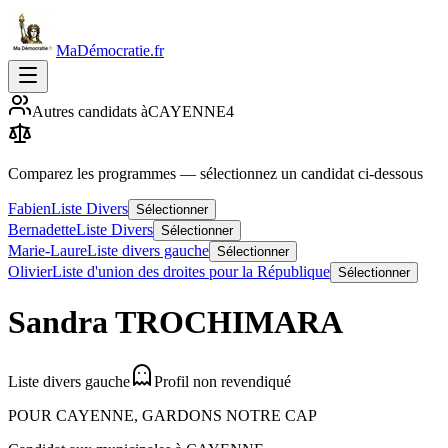
MaDémocratie.fr
Autres candidats à
CAYENNE
4
Comparez les programmes
— sélectionnez un candidat ci-dessous
Fabien
Liste Divers
Sélectionner
Bernadette
Liste Divers
Sélectionner
Marie-Laure
Liste divers gauche
Sélectionner
Olivier
Liste d'union des droites pour la République
Sélectionner
Sandra
TROCHIMARA
Liste divers gauche
Profil non revendiqué
POUR CAYENNE, GARDONS NOTRE CAP