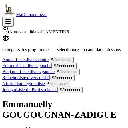
MaDémocratie.fr
Autres candidats à
LAMENTIN
6
Comparez les programmes
— sélectionnez un candidat ci-dessous
Annick
Liste divers centre
Sélectionner
Ephrem
Liste divers gauche
Sélectionner
Benjamin
Liste divers gauche
Sélectionner
Reinette
Liste divers droite
Sélectionner
Nicole
Liste régionaliste
Sélectionner
Jocelyn
Liste du Parti socialiste
Sélectionner
Emmanuelly
GOUGOUGNAN-ZADIGUE