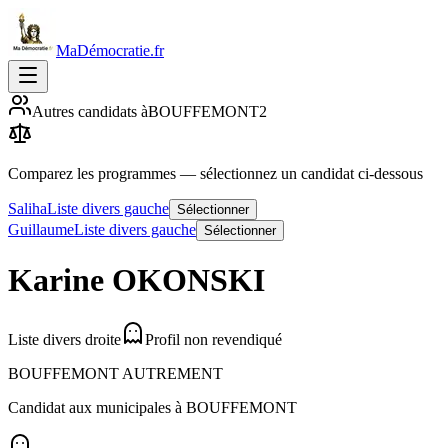
MaDémocratie.fr
Autres candidats à
BOUFFEMONT
2
Comparez les programmes
— sélectionnez un candidat ci-dessous
Saliha
Liste divers gauche
Sélectionner
Guillaume
Liste divers gauche
Sélectionner
Karine
OKONSKI
Liste divers droite
Profil non revendiqué
BOUFFEMONT AUTREMENT
Candidat aux municipales à
BOUFFEMONT