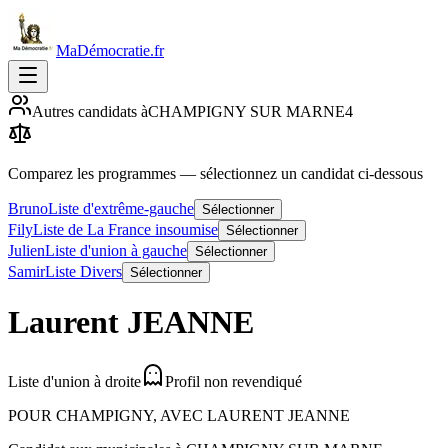
MaDémocratie.fr
Autres candidats à
CHAMPIGNY SUR MARNE
4
Comparez les programmes
— sélectionnez un candidat ci-dessous
Bruno
Liste d'extrême-gauche
Sélectionner
Fily
Liste de La France insoumise
Sélectionner
Julien
Liste d'union à gauche
Sélectionner
Samir
Liste Divers
Sélectionner
Laurent
JEANNE
Liste d'union à droite
Profil non revendiqué
POUR CHAMPIGNY, AVEC LAURENT JEANNE