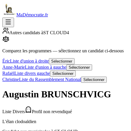
MaDémocratie.fr
Autres candidats à
ST CLOUD
4
Comparez les programmes
— sélectionnez un candidat ci-dessous
Éric
Liste d'union à droite
Sélectionner
Anne-Marie
Liste d'union à gauche
Sélectionner
Rafaël
Liste divers gauche
Sélectionner
Christine
Liste du Rassemblement National
Sélectionner
Augustin
BRUNSCHVICG
Liste Divers
Profil non revendiqué
L'élan clodoaldien