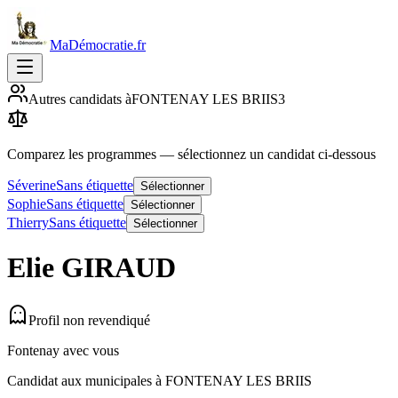
MaDémocratie.fr
Autres candidats à
FONTENAY LES BRIIS
3
Comparez les programmes
— sélectionnez un candidat ci-dessous
Séverine
Sans étiquette
Sélectionner
Sophie
Sans étiquette
Sélectionner
Thierry
Sans étiquette
Sélectionner
Elie
GIRAUD
Profil non revendiqué
Fontenay avec vous
Candidat aux municipales à
FONTENAY LES BRIIS